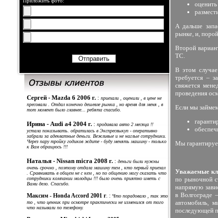
Приложить фото:
оценить
размест
А дальше запа
рынке, и, поро
Второй вариан
ТС.
В этом случае
требуется – з
свяжется мене
проведения осм
Сергей - Mazda 6 2006 г.
:
приехали , оценили , в цене не
пресовали . Отдал конечно дешевле рынка , но время для меня , в
Если мы займем
тот момент было главнее... ребята спасибо.
гаранти
Ирина -
Audi a4 2004 г.
:
продавала авто 2 месяца !!
обеспеч
устала показывать. обратилась в Экспресвыкуп - оперативно
забрали за адекватные деньги. Вежливые и не наглые сотрудники.
Через пару тройку годиков ждите - буду менять машину - только
Мы гарантируем
к Вам обращюсь !!!
Наталья - Nissan micra 2008 г.
:
деньги были нужны
очень срочно , поэтому отдала машину тем , кто первый приехал
Уважаемые кл
. Сравнивать в общем не с кем , но по общению могу сказать что
сотрудники компании молодцы !!! было очень приятно иметь с
по рыночной с
Вами дело. Спасибо.
напрямую завис
в Волгограде 
Максим - Honda Accord 2001 г
. :
Что порадовало , так это
автомобиль, м
то , что ценник при осмотре практически не изменился от того
что называли по телефону.
последующей п