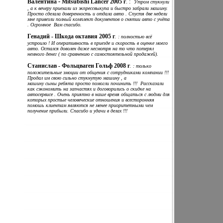
-
:
Валентина
Mitsubishi Lancer 2005 г
.
Утром стукнули
, а к вечеру приехали из экпрессвыкупа и быстро забрали машину.
Просто сделала доверенность и отдала авто . Спустя две недели
мне привезли полный комплект документов о снятии авто с учёта
. Огромное Вам спасибо.
Генадий - Шкода октавия 2005 г
. : полностью всё
устроило ! И оперативность в приезде и скорость в оценке моего
авто. Остался доволен даже несмотря на то что потерял
немного денег ( по сравнению с самостоятельной продажей).
Станислав - Фольцваген Гольф 2008 г
. : только
положительные эмоции от общения с сотрудниками компании !!!
Продал им свою сильно стукнутую машину , а
машину сыны ребята просто помогли починить !!! Рассказали
как сэкономить на запчастях и договорились о скидке на
автосервисе . Очень приятно в наше время общаться с людми для
которых простые человеческие отношения и всесторонняя
помошь клиентам являются не менее приоритетными чем
получение прибыли. Спасибо и удачи в делах !!!
срочный выкуп мотоциклов . скупка скутеров , выкуп
квадроциклов .