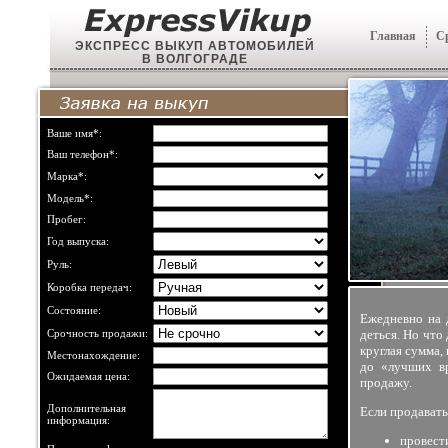
Главная
С
ЭКСПРЕСС ВЫКУП АВТОМОБИЛЕЙ
В ВОЛГОГРАДЕ
Ваше имя*:
Ваш телефон*:
Марка*:
Модель*:
Пробег:
Год выпуска:
Руль:
Коробка передач:
Состояние:
Ежедневно на 
Срочность продажи:
деться. Но что
круглая сумма,
Местонахождение:
до «лучших вр
Ожидаемая цена:
продажу.
Дополнительная
Если продавать
информация:
провест